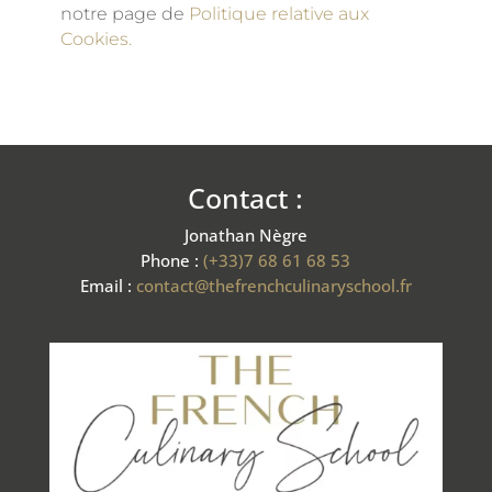
notre page de
Politique relative aux
Cookies.
Contact :
Jonathan Nègre
Phone :
(+33)7 68 61 68 53
Email :
contact@thefrenchculinaryschool.fr