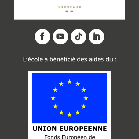
L’école a bénéficié des aides du
: